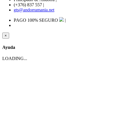
(+376) 837 557
|
gts@andorramania.net
PAGO 100% SEGURO
|
×
Ayuda
LOADING...