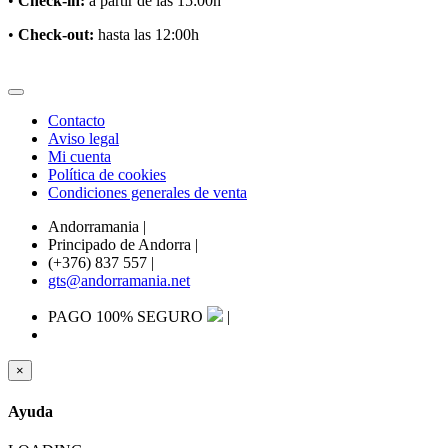
•
Check-in:
a partir de las 15:00h
•
Check-out:
hasta las 12:00h
Contacto
Aviso legal
Mi cuenta
Política de cookies
Condiciones generales de venta
Andorramania
|
Principado de Andorra
|
(+376) 837 557
|
gts@andorramania.net
PAGO 100% SEGURO
|
×
Ayuda