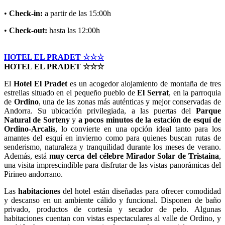
•
Check-in:
a partir de las 15:00h
•
Check-out:
hasta las 12:00h
HOTEL EL PRADET ☆☆☆
HOTEL EL PRADET ☆☆☆
El
Hotel El Pradet
es un acogedor alojamiento de montaña de tres
estrellas situado en el pequeño pueblo de
El Serrat
, en la parroquia
de
Ordino
, una de las zonas más auténticas y mejor conservadas de
Andorra. Su ubicación privilegiada, a las puertas del
Parque
Natural de Sorteny
y
a pocos minutos de la estación de esquí de
Ordino-Arcalís
, lo convierte en una opción ideal tanto para los
amantes del esquí en invierno como para quienes buscan rutas de
senderismo, naturaleza y tranquilidad durante los meses de verano.
Además, está
muy cerca del célebre Mirador Solar de Tristaina
,
una visita imprescindible para disfrutar de las vistas panorámicas del
Pirineo andorrano.
Las
habitaciones
del hotel están diseñadas para ofrecer comodidad
y descanso en un ambiente cálido y funcional. Disponen de baño
privado, productos de cortesía y secador de pelo. Algunas
habitaciones cuentan con vistas espectaculares al valle de Ordino, y