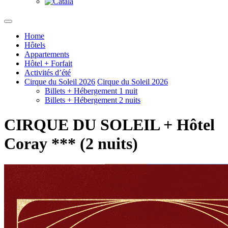
Home
Hôtels
Appartements
Hôtel + Forfait
Activités d’été
Cirque du Soleil 2026
Cirque du Soleil 2026
Billets + Hébergement 1 nuit
Billets + Hébergement 2 nuits
CIRQUE DU SOLEIL + Hôtel
Coray *** (2 nuits)