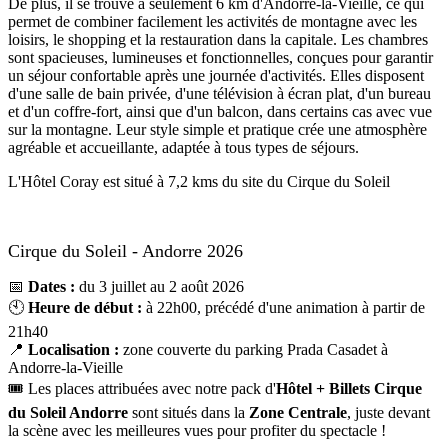
De plus, il se trouve à seulement 6 km d'Andorre-la-Vieille, ce qui
permet de combiner facilement les activités de montagne avec les
loisirs, le shopping et la restauration dans la capitale. Les chambres
sont spacieuses, lumineuses et fonctionnelles, conçues pour garantir
un séjour confortable après une journée d'activités. Elles disposent
d'une salle de bain privée, d'une télévision à écran plat, d'un bureau
et d'un coffre-fort, ainsi que d'un balcon, dans certains cas avec vue
sur la montagne. Leur style simple et pratique crée une atmosphère
agréable et accueillante, adaptée à tous types de séjours.
L'Hôtel Coray est situé à 7,2 kms du site du Cirque du Soleil
Cirque du Soleil - Andorre 2026
📅
Dates :
du 3 juillet au 2 août 2026
🕙
Heure de début :
à 22h00, précédé d'une animation à partir de
21h40
📍
Localisation :
zone couverte du parking Prada Casadet à
Andorre-la-Vieille
🎟️ Les places attribuées avec notre pack d'
Hôtel + Billets Cirque
du Soleil Andorre
sont situés dans la
Zone Centrale
, juste devant
la scène avec les meilleures vues pour profiter du spectacle !