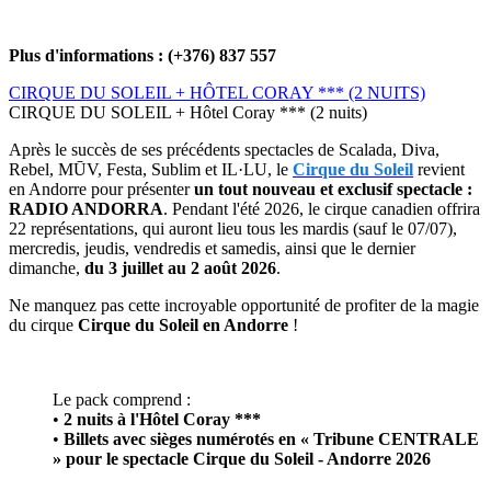
Plus d'informations :
(+376) 837 557
CIRQUE DU SOLEIL + HÔTEL CORAY *** (2 NUITS)
CIRQUE DU SOLEIL + Hôtel Coray *** (2 nuits)
Après le succès de ses précédents spectacles de Scalada, Diva,
Rebel, MŪV, Festa, Sublim et IL·LU, le
Cirque du Soleil
revient
en Andorre pour présenter
un tout nouveau et exclusif spectacle :
RADIO ANDORRA
. Pendant l'été 2026, le cirque canadien offrira
22 représentations, qui auront lieu tous les mardis (sauf le 07/07),
mercredis, jeudis, vendredis et samedis, ainsi que le dernier
dimanche,
du 3 juillet au 2 août 2026
.
Ne manquez pas cette incroyable opportunité de profiter de la magie
du cirque
Cirque du Soleil en Andorre
!
Le pack comprend :
•
2 nuits à l'Hôtel Coray ***
•
Billets avec sièges numérotés en « Tribune CENTRALE
» pour le spectacle Cirque du Soleil - Andorre 2026