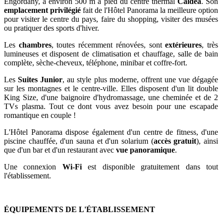
Engordany, à environ 500 m à pied du centre thermal
Caldea
. Son
emplacement privilégié
fait de l'Hôtel Panorama la meilleure option
pour visiter le centre du pays, faire du shopping, visiter des musées
ou pratiquer des sports d'hiver.
Les
chambres
, toutes récemment rénovées, sont
extérieures
, très
lumineuses et disposent de climatisation et chauffage, salle de bain
complète, sèche-cheveux, téléphone, minibar et coffre-fort.
Les
Suites Junior
, au style plus moderne, offrent une vue dégagée
sur les montagnes et le centre-ville. Elles disposent d'un lit double
King Size, d'une baignoire d'hydromassage, une cheminée et de 2
TVs plasma. Tout ce dont vous avez besoin pour une escapade
romantique en couple !
L'Hôtel Panorama dispose également d'un centre de fitness, d'une
piscine chauffée, d'un sauna et d'un solarium (
accès gratuit
), ainsi
que d'un bar et d'un restaurant avec
vue panoramique
.
Une connexion
Wi-Fi
est disponible gratuitement dans tout
l'établissement.
ÉQUIPEMENTS DE L'ÉTABLISSEMENT