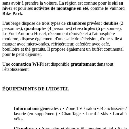
sans avoir à prendre la voiture. La région est connue pour le
ski en
hiver
et pour ses
activités de montagne en été
, comme le Vallnord
Bike Park
.
L'auberge dispose de trois types de
chambres
privées :
doubles
(2
personnes),
quadruples
(4 personnes) et
sextuples
(6 personnes).
Le Font Andorra Hostel, récemment rénovée et à l'atmosphère
moderne, dispose également d'une salle de télévision, d'une salle à
manger avec micro-ondes, réfrigérateur, cafetière avec café,
bouilloire et thé gratuits. Il propose également un buffet continental
pour le petit-déjeuner.
Une
connexion
Wi-Fi
est disponible
gratuitement
dans tout
l'établissement.
ÉQUIPEMENTS DE L’HOSTEL
Informations générales :
• Zone TV / salon • Blanchisserie /
laverie (en supplément) • Chauffage
• Local à skis • Local à
vélos
Chambres :
• Serviettes et draps • Shampoing et gel • Salle