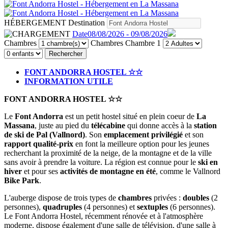
HÉBERGEMENT
Destination
Date
08/08/2026 - 09/08/2026
Chambres
Chambres
Chambre 1
Rechercher
FONT ANDORRA HOSTEL ☆☆
INFORMATION UTILE
FONT ANDORRA HOSTEL ☆☆
Le
Font Andorra
est un petit hostel situé en plein coeur de
La
Massana
, juste au pied du
télécabine
qui donne accès à la
station
de ski de Pal (Vallnord)
. Son
emplacement privilégié
et son
rapport qualité-prix
en font la meilleure option pour les jeunes
recherchant la proximité de la neige, de la montagne et de la ville
sans avoir à prendre la voiture. La région est connue pour le
ski en
hiver
et pour ses
activités de montagne en été
, comme le Vallnord
Bike Park
.
L'auberge dispose de trois types de
chambres
privées :
doubles
(2
personnes),
quadruples
(4 personnes) et
sextuples
(6 personnes).
Le Font Andorra Hostel, récemment rénovée et à l'atmosphère
moderne, dispose également d'une salle de télévision, d'une salle à