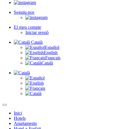
Seguiu-nos
El meu compte
Iniciar sessió
Català
Español
English
Français
Català
Inici
Hotels
Apartaments
Hotel + Forfait