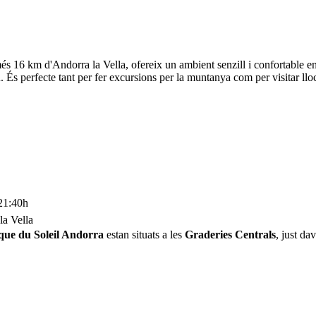
 només 16 km d'Andorra la Vella, ofereix un ambient senzill i confortable 
tiu. És perfecte tant per fer excursions per la muntanya com per visitar l
 21:40h
la Vella
que du Soleil Andorra
estan situats a les
Graderies Centrals
, just da