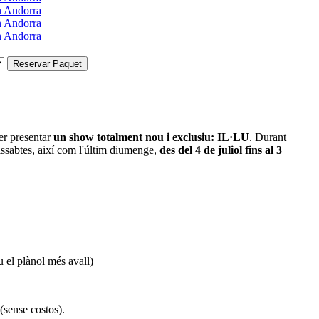
Reservar Paquet
er presentar
un show totalment nou i exclusiu: IL·LU
. Durant
dissabtes, així com l'últim diumenge,
des del 4 de juliol fins al 3
 el plànol més avall)
(sense costos).