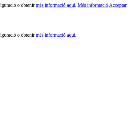
figuració o obtenir
més informació aquí
.
Més informació
Acceptar
figuració o obtenir
més informació aquí
.