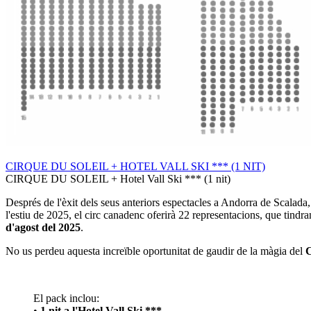
CIRQUE DU SOLEIL + HOTEL VALL SKI *** (1 NIT)
CIRQUE DU SOLEIL + Hotel Vall Ski *** (1 nit)
Després de l'èxit dels seus anteriors espectacles a Andorra de Scalad
l'estiu de 2025, el circ canadenc oferirà 22 representacions, que tindra
d'agost del 2025
.
No us perdeu aquesta increïble oportunitat de gaudir de la màgia del
C
El pack inclou:
•
1 nit a l'Hotel Vall Ski ***