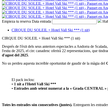
Empieza tu reserva
Data entrada
Hab
CIRQUE DU SOLEIL + Hotel Vall Ski *** (1 nit)
CIRQUE DU SOLEIL + Hotel Vall Ski *** (1 nit)
Després de l'èxit dels seus anteriors espectacles a Andorra de Scalad
l'estiu de 2025, el circ canadenc oferirà 22 representacions, que tindra
d'agost del 2025
.
No us perdeu aquesta increïble oportunitat de gaudir de la màgia del
C
El pack inclou:
•
1 nit a l'Hotel Vall Ski ***
•
Entrades amb seient numerat a la « Grada CENTRAL » pe
Totes les entrades són consecutives (juntes).
Entreguem les entrades e