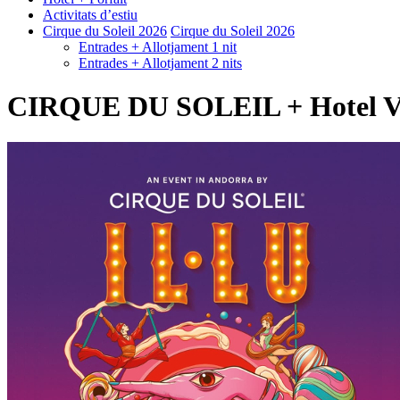
Activitats d’estiu
Cirque du Soleil 2026
Cirque du Soleil 2026
Entrades + Allotjament 1 nit
Entrades + Allotjament 2 nits
CIRQUE DU SOLEIL + Hotel Vall