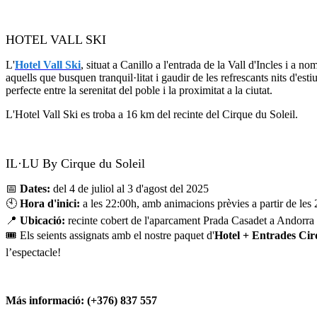
HOTEL VALL SKI
L'
Hotel Vall Ski
, situat a Canillo a l'entrada de la Vall d'Incles i a
aquells que busquen tranquil·litat i gaudir de les refrescants nits d'es
perfecte entre la serenitat del poble i la proximitat a la ciutat.
L'Hotel Vall Ski es troba a 16 km del recinte del Cirque du Soleil.
IL·LU By Cirque du Soleil
📅
Dates:
del 4 de juliol al 3 d'agost del 2025
🕙
Hora d'inici:
a les 22:00h, amb animacions prèvies a partir de les
📍
Ubicació:
recinte cobert de l'aparcament Prada Casadet a Andorra 
🎟️ Els seients assignats amb el nostre paquet d'
Hotel + Entrades Cir
l’espectacle!
Más informació:
(+376) 837 557