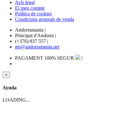
Avís legal
El meu compte
Política de cookies
Condicions generals de venda
Andorramania
|
Principat d'Andorra
|
(+376) 837 557
|
gts@andorramania.net
PAGAMENT 100% SEGUR
|
×
Ayuda
LOADING...