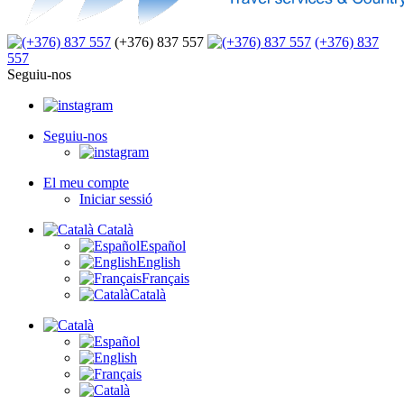
(+376) 837 557
(+376) 837
557
Seguiu-nos
Seguiu-nos
El meu compte
Iniciar sessió
Català
Español
English
Français
Català