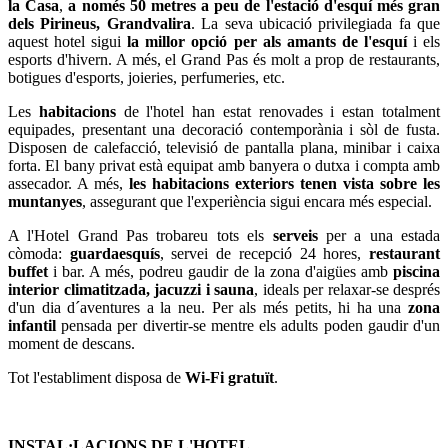
la Casa
,
a només 50 metres a peu de l'estació d'esquí més gran
dels Pirineus, Grandvalira
. La seva ubicació privilegiada fa que
aquest hotel sigui
la millor opció per als amants de l'esquí
i els
esports d'hivern. A més, el Grand Pas és molt a prop de restaurants,
botigues d'esports, joieries, perfumeries, etc.
Les
habitacions
de l'hotel han estat renovades i estan totalment
equipades, presentant una decoració contemporània i sòl de fusta.
Disposen de calefacció, televisió de pantalla plana, minibar i caixa
forta. El bany privat està equipat amb banyera o dutxa i compta amb
assecador. A més,
les habitacions exteriors tenen vista sobre les
muntanyes
, assegurant que l'experiència sigui encara més especial.
A l'Hotel Grand Pas trobareu tots els
serveis
per a una estada
còmoda:
guardaesquís
, servei de recepció 24 hores,
restaurant
buffet
i bar. A més, podreu gaudir de la zona d'aigües amb
piscina
interior climatitzada, jacuzzi i sauna
, ideals per relaxar-se després
d'un dia d´aventures a la neu. Per als més petits, hi ha una
zona
infantil
pensada per divertir-se mentre els adults poden gaudir d'un
moment de descans.
Tot l'establiment disposa de
Wi-Fi gratuït
.
INSTAL·LACIONS DE L'HOTEL