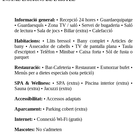
Informació general:
• Recepció 24 hores • Guardaequipatge
• Guardaesquís • Zona TV / saló • Servei de bugaderia • Saló
de lectura • Sala de jocs • Billar (extra) • Calefacció
Habitacions:
• Llits bressol • Bany complet • Articles de
bany • Assecador de cabells • TV de pantalla plana • Taula
d'escriptori • Telèfon • Minibar • Caixa forta • Sòl de fusta o
parquet
Restauració:
• Bar-Cafeteria • Restaurant • Esmorzar bufet •
Menús per a dietes especials (sota petició)
SPA & Wellness:
• SPA (extra) • Piscina interior (extra) •
Sauna (extra) • Jacuzzi (extra)
Accessibilitat:
• Accessos adaptats
Aparcament:
• Parking cobert (extra)
Internet:
• Connexió Wi-Fi (gratis)
Mascotes:
No s'admeten