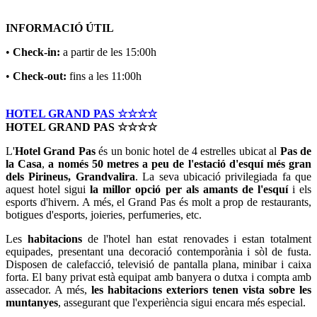
INFORMACIÓ ÚTIL
•
Check-in:
a partir de les 15:00h
•
Check-out:
fins a les 11:00h
HOTEL GRAND PAS ☆☆☆☆
HOTEL GRAND PAS ☆☆☆☆
L'
Hotel Grand Pas
és un bonic hotel de 4 estrelles ubicat al
Pas de
la Casa
,
a només 50 metres a peu de l'estació d'esquí més gran
dels Pirineus, Grandvalira
. La seva ubicació privilegiada fa que
aquest hotel sigui
la millor opció per als amants de l'esquí
i els
esports d'hivern. A més, el Grand Pas és molt a prop de restaurants,
botigues d'esports, joieries, perfumeries, etc.
Les
habitacions
de l'hotel han estat renovades i estan totalment
equipades, presentant una decoració contemporània i sòl de fusta.
Disposen de calefacció, televisió de pantalla plana, minibar i caixa
forta. El bany privat està equipat amb banyera o dutxa i compta amb
assecador. A més,
les habitacions exteriors tenen vista sobre les
muntanyes
, assegurant que l'experiència sigui encara més especial.