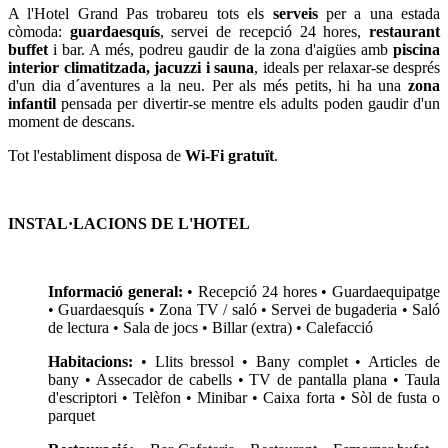
A l'Hotel Grand Pas trobareu tots els
serveis
per a una estada
còmoda:
guardaesquís
, servei de recepció 24 hores,
restaurant
buffet
i bar. A més, podreu gaudir de la zona d'aigües amb
piscina
interior climatitzada, jacuzzi i sauna
, ideals per relaxar-se després
d'un dia d´aventures a la neu. Per als més petits, hi ha una
zona
infantil
pensada per divertir-se mentre els adults poden gaudir d'un
moment de descans.
Tot l'establiment disposa de
Wi-Fi gratuït
.
INSTAL·LACIONS DE L'HOTEL
Informació general:
• Recepció 24 hores • Guardaequipatge
• Guardaesquís • Zona TV / saló • Servei de bugaderia • Saló
de lectura • Sala de jocs • Billar (extra) • Calefacció
Habitacions:
• Llits bressol • Bany complet • Articles de
bany • Assecador de cabells • TV de pantalla plana • Taula
d'escriptori • Telèfon • Minibar • Caixa forta • Sòl de fusta o
parquet