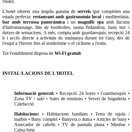
l'hotel.
L'hotel ofereix una àmplia gamma de
serveis
que completen una
estada perfecta:
restaurant amb gastronomia local
i mediterrània,
bar amb terrassa panoràmica
i un
magnífic spa
amb llacuna
d'hidromassatge, llits de bombolles, sauna finlandesa, bany turc i
dutxes de sensacions. A més, compta amb guardaesquís, recepció 24
h i accés directe a activitats de muntanya durant tot l'any, des de
l'esquí a l'hivern fins al senderisme o el ciclisme a l'estiu.
Tot l'establiment disposa de
Wi-Fi gratuït
.
INSTAL·LACIONS DE L'HOTEL
Informació general:
• Recepció 24 hores • Guardaesquís •
Zona TV / saló • Sales de reunions • Servei de bugaderia •
Calefacció
Habitacions:
• Habitacions familiars • Terra de rajola /
marbre • Bany complet • Banyera o dutxa • Articles de bany •
Assecador de cabells • TV de pantalla plana • Minibar •
Caixa forta