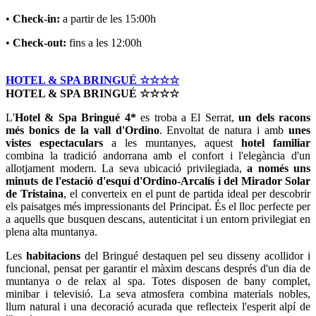
•
Check-in:
a partir de les 15:00h
•
Check-out:
fins a les 12:00h
HOTEL & SPA BRINGUÉ ☆☆☆☆
HOTEL & SPA BRINGUÉ ☆☆☆☆
L'
Hotel & Spa Bringué 4*
es troba a El Serrat,
un dels racons
més bonics de la vall d'Ordino
. Envoltat de natura i amb
unes
vistes espectaculars
a les muntanyes, aquest
hotel familiar
combina la tradició andorrana amb el confort i l'elegància d'un
allotjament modern. La seva ubicació privilegiada,
a només uns
minuts de l'estació d'esquí d'Ordino-Arcalís i del Mirador Solar
de Tristaina
, el converteix en el punt de partida ideal per descobrir
els paisatges més impressionants del Principat. És el lloc perfecte per
a aquells que busquen descans, autenticitat i un entorn privilegiat en
plena alta muntanya.
Les
habitacions
del Bringué destaquen pel seu disseny acollidor i
funcional, pensat per garantir el màxim descans després d'un dia de
muntanya o de relax al spa. Totes disposen de bany complet,
minibar i televisió. La seva atmosfera combina materials nobles,
llum natural i una decoració acurada que reflecteix l'esperit alpí de