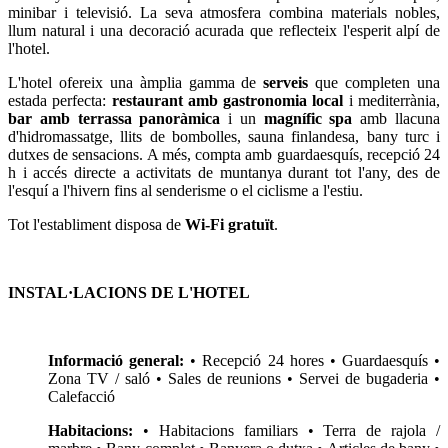
minibar i televisió. La seva atmosfera combina materials nobles,
llum natural i una decoració acurada que reflecteix l'esperit alpí de
l'hotel.
L'hotel ofereix una àmplia gamma de
serveis
que completen una
estada perfecta:
restaurant amb gastronomia local
i mediterrània,
bar amb terrassa panoràmica
i un
magnífic spa
amb llacuna
d'hidromassatge, llits de bombolles, sauna finlandesa, bany turc i
dutxes de sensacions. A més, compta amb guardaesquís, recepció 24
h i accés directe a activitats de muntanya durant tot l'any, des de
l'esquí a l'hivern fins al senderisme o el ciclisme a l'estiu.
Tot l'establiment disposa de
Wi-Fi gratuït
.
INSTAL·LACIONS DE L'HOTEL
Informació general:
• Recepció 24 hores • Guardaesquís •
Zona TV / saló • Sales de reunions • Servei de bugaderia •
Calefacció
Habitacions:
• Habitacions familiars • Terra de rajola /