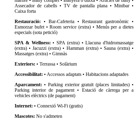
marbre • Bany complet • Banyera o dutxa • Articles de bany •
Assecador de cabells • TV de pantalla plana • Minibar •
Caixa forta
Restauració:
• Bar-Cafeteria • Restaurant gastronòmic •
Esmorzar bufet • Room service (extra) • Menús per a dietes
especials (sota petició)
SPA & Wellness:
• SPA (extra) • Llacuna d'hidromassatge
(extra) • Jacuzzi (extra) • Hamman (extra) • Sauna (extra) •
Massatges (extra) • Gimnàs
Exteriors:
• Terrassa • Solàrium
Accessibilitat:
• Accessos adaptats • Habitacions adaptades
Aparcament:
• Parking exterior gratuït (places limitades) •
Parking interior de pagament • Estació de càrrega per a
vehicles elèctrics (de pagament)
Internet:
• Connexió Wi-Fi (gratis)
Mascotes:
No s'admeten