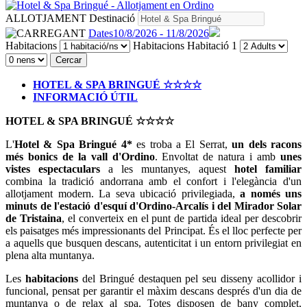
ALLOTJAMENT
Destinació
Dates
10/8/2026 - 11/8/2026
Habitacions
Habitacions
Habitació 1
Cercar
HOTEL & SPA BRINGUÉ ☆☆☆☆
INFORMACIÓ ÚTIL
HOTEL & SPA BRINGUÉ ☆☆☆☆
L'
Hotel & Spa Bringué 4*
es troba a El Serrat,
un dels racons
més bonics de la vall d'Ordino
. Envoltat de natura i amb
unes
vistes espectaculars
a les muntanyes, aquest
hotel familiar
combina la tradició andorrana amb el confort i l'elegància d'un
allotjament modern. La seva ubicació privilegiada,
a només uns
minuts de l'estació d'esquí d'Ordino-Arcalís i del Mirador Solar
de Tristaina
, el converteix en el punt de partida ideal per descobrir
els paisatges més impressionants del Principat. És el lloc perfecte per
a aquells que busquen descans, autenticitat i un entorn privilegiat en
plena alta muntanya.
Les
habitacions
del Bringué destaquen pel seu disseny acollidor i
funcional, pensat per garantir el màxim descans després d'un dia de
muntanya o de relax al spa. Totes disposen de bany complet,