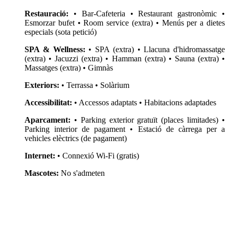
Restauració:
• Bar-Cafeteria • Restaurant gastronòmic •
Esmorzar bufet • Room service (extra) • Menús per a dietes
especials (sota petició)
SPA & Wellness:
• SPA (extra) • Llacuna d'hidromassatge
(extra) • Jacuzzi (extra) • Hamman (extra) • Sauna (extra) •
Massatges (extra) • Gimnàs
Exteriors:
• Terrassa • Solàrium
Accessibilitat:
• Accessos adaptats • Habitacions adaptades
Aparcament:
• Parking exterior gratuït (places limitades) •
Parking interior de pagament • Estació de càrrega per a
vehicles elèctrics (de pagament)
Internet:
• Connexió Wi-Fi (gratis)
Mascotes:
No s'admeten