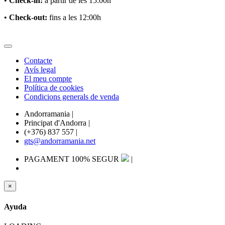
•
Check-in:
a partir de les 15:00h
•
Check-out:
fins a les 12:00h
Contacte
Avís legal
El meu compte
Política de cookies
Condicions generals de venda
Andorramania
|
Principat d'Andorra
|
(+376) 837 557
|
gts@andorramania.net
PAGAMENT 100% SEGUR
|
×
Ayuda