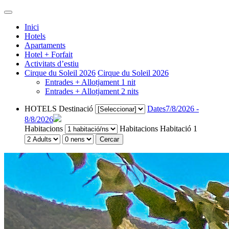
Inici
Hotels
Apartaments
Hotel + Forfait
Activitats d’estiu
Cirque du Soleil 2026
Cirque du Soleil 2026
Entrades + Allotjament 1 nit
Entrades + Allotjament 2 nits
HOTELS
Destinació
Dates
7/8/2026 -
8/8/2026
Habitacions
Habitacions
Habitació 1
Cercar