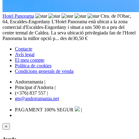
Hotel Panorama
Ctra. de l'Obac,
64,
Escaldes-Engordany
L'Hotel Panorama està ubicat a la zona
comercial d'Escaldes-Engordany i situat a uns 500 m a peu del
centre termal de Caldea. La seva ubicació privilegiada fan de l'Hotel
Panorama la millor opció p...
des de
30,50 €
Contacte
Avís legal
El meu compte
Política de cookies
Condicions generals de venda
Andorramania
|
Principat d'Andorra
|
(+376) 837 557
|
gts@andorramania.net
PAGAMENT 100% SEGUR
|
×